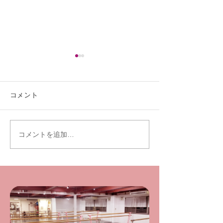
新年のご挨拶
体験レッスンに
旧年中は大変お世話になり、
第3回勉強会のリ
コメント
ありがとうございました。
伴い、 体験レッ
今年もよろしくお願い申し上
7/7(日)以降のご
げます。 今年は9月の発表会
ます。 ご迷惑お
コメントを追加…
を生徒たちもとても楽しみに
が、 宜しくお願
しています。 一つの目標に
す。 体験レッス
向かってスタジオ一丸とな
は随時受け付けて
り、精進してまいります。
↓
スタジオインスタグラムに
Ballet.studio.Raff
て、...
com お気軽にご
い。