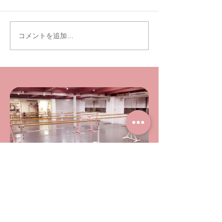
ありがとうございました。
伴い、 体験レッ
今年もよろしくお願い申し上
7/7(日)以降のご
げます。 今年は9月の発表会
ます。 ご迷惑お
コメントを追加…
を生徒たちもとても楽しみに
が、 宜しくお願
しています。 一つの目標に
す。 体験レッス
向かってスタジオ一丸とな
は随時受け付けて
り、精進してまいります。
↓
スタジオインスタグラムに
Ballet.studio.Raff
て、...
com お気軽にご
い。