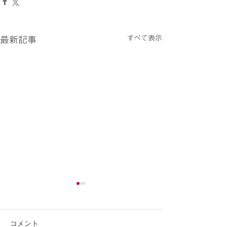
すべて表示
最新記事
新年のご挨拶
体験レッスンに
旧年中は大変お世話になり、
第3回勉強会のリ
コメント