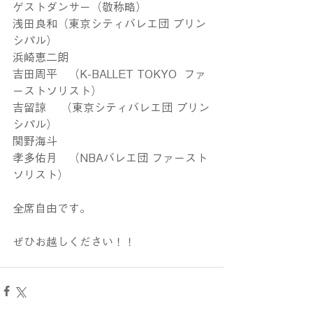
ゲストダンサー（敬称略）
浅田良和（東京シティバレエ団 プリン
シパル）
浜崎恵二朗
吉田周平　（K-BALLET TOKYO  ファ
ーストソリスト）
吉留諒　 （東京シティバレエ団 プリン
シパル）
関野海斗　
孝多佑月　（NBAバレエ団 ファースト
ソリスト）
全席自由です。
ぜひお越しください！！