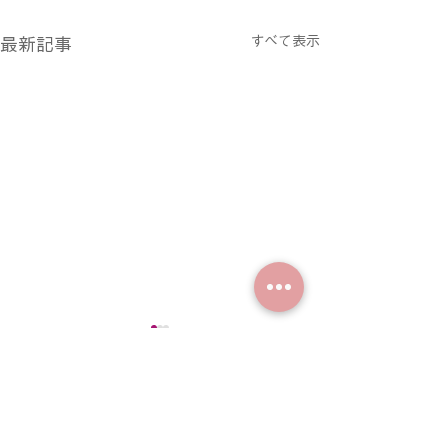
すべて表示
最新記事
新年のご挨拶
体験レッスンに
旧年中は大変お世話になり、
第3回勉強会のリ
コメント
ありがとうございました。
伴い、 体験レッ
今年もよろしくお願い申し上
7/7(日)以降のご