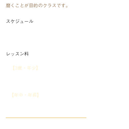
磨くことが目的のクラスです。
スケジュール
​​火曜 16:40〜17:30
レッスン料
【3歳・年少】
週1回 ¥5,500／週2
回 ¥8,500
【年中・年長】
週1回 ¥6,000／週2
回 ¥9,000